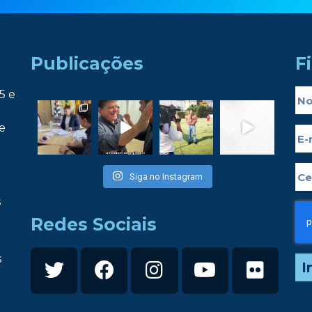
Publicações
F
5 e
e
Siga no Instagram
s
Redes Sociais
s
I